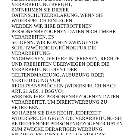
VERARBEITUNG BERUHT,
ENTNEHMEN SIE DIESER
DATENSCHUTZERKLÄRUNG. WENN SIE
WIDERSPRUCH EINLEGEN,
WERDEN WIR IHRE BETROFFENEN
PERSONENBEZOGENEN DATEN NICHT MEHR
VERARBEITEN, ES
SEI DENN, WIR KÖNNEN ZWINGENDE
SCHUTZWÜRDIGE GRÜNDE FÜR DIE
VERARBEITUNG
NACHWEISEN, DIE IHRE INTERESSEN, RECHTE
UND FREIHEITEN ÜBERWIEGEN ODER DIE
VERARBEITUNG DIENT DER
GELTENDMACHUNG, AUSÜBUNG ODER
VERTEIDIGUNG VON
RECHTSANSPRÜCHEN (WIDERSPRUCH NACH
ART. 21 ABS. 1 DSGVO).
WERDEN IHRE PERSONENBEZOGENEN DATEN
VERARBEITET, UM DIREKTWERBUNG ZU
BETREIBEN,
SO HABEN SIE DAS RECHT, JEDERZEIT
WIDERSPRUCH GEGEN DIE VERARBEITUNG SIE
BETREFFENDER PERSONENBEZOGENER DATEN
ZUM ZWECKE DERARTIGER WERBUNG
EINZULEGEN; DIES GILT AUCH FÜR DAS